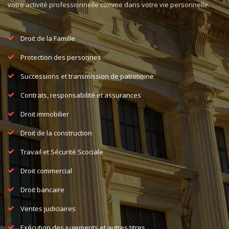
votre activité professionnelle comme dans votre vie personnelle.
Droit de la Famille
Protection des personnes
Successions et transmission de patrimoine
Contrats, responsabilité et assurances
Droit immobilier
Droit de la construction
Travail et Sécurité Scociale
Droit commercial
Droit bancaire
Ventes judiciaires
Exécution des jugements et autres titres